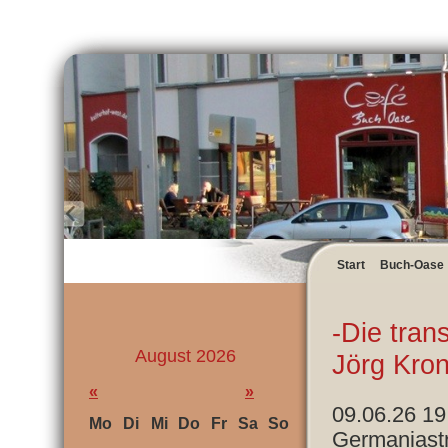
Start
Buch-Oase
-Die tran
August 2026
Jörg Kron
«
»
09.06.26 19
Mo
Di
Mi
Do
Fr
Sa
So
Germaniastr.