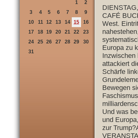
1
2
DIENSTAG, 
3
4
5
6
7
8
9
CAFÉ BUCH
10
11
12
13
14
15
16
West. Eintri
nahestehen
17
18
19
20
21
22
23
systematisc
24
25
26
27
28
29
30
Europa zu k
31
Inzwischen 
attackiert d
Schärfe link
Grundelemen
Bewegen si
Faschismus?
milliardens
Und was bed
und Europa,
zur Trump?A
VERANSTA