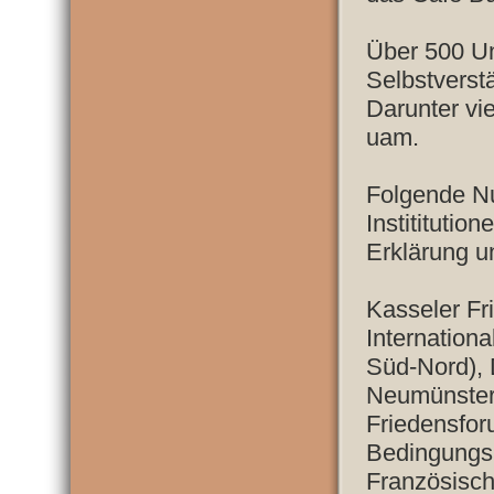
Über 500 Un
Selbstverst
Darunter vi
uam.
Folgende Nut
Instititutio
Erklärung un
Kasseler Fr
Internation
Süd-Nord), 
Neumünster
Friedensfor
Bedingungs
Französisch