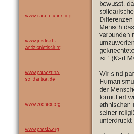
bewusst, da
solidarische
www.daratalfunun.org
Differenzen
Mensch das
verbunden mi
www.juedisch-
umzuwerfen,
antizionistisch.at
geknechtete
ist.“ (Karl M
www.palaestina-
Wir sind par
solidaritaet.de
Humanismus,
der Mensche
formuliert 
ethnischen 
www.zochrot.org
seiner reli
unterdrückt
www.passia.org