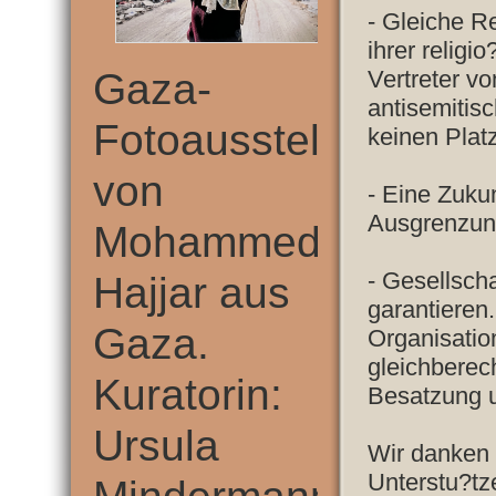
- Gleiche R
ihrer religi
Gaza-
Vertreter vo
antisemitis
Fotoausstellung
keinen Platz
von
- Eine Zuku
Ausgrenzun
Mohammed
- Gesellsch
Hajjar aus
garantieren
Gaza.
Organisatio
gleichberec
Kuratorin:
Besatzung u
Ursula
Wir danken 
Unterstu?tz