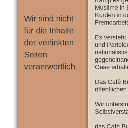
Kampfes ge
Muslime in 
Kurden in de
Wir sind nicht
Fremdarbeite
für die Inhalte
Es versteht
der verlinkten
und Parteien
nationalist
Seiten
gegeneinand
verantwortlich.
Oase erhalt
Das Café B
öffentlichen
Wir unterst
Selbstverst
das Café B