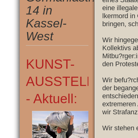
14 in
eine illega
lkermord in
Kassel-
bringen, sc
West
Wir hingege
Kollektivs 
Mitbu?rger:
KUNST-
den Protest
AUSSTELLUNG
Wir befu?rc
der begange
- Aktuell:
entschieden
extremeren 
wir Strafanz
Wir stehen e