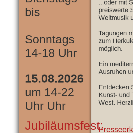
...oder mit 
bis
preiswerte S
Weltmusik u
Tagungen mi
Sonntags
zum Herkul
möglich.
14-18 Uhr
Ein medite
Ausruhen un
15.08.2026
Entdecken S
um 14-22
Kunst- und
West. Herzl
Uhr Uhr
Jubiläumsfest:
Presseerk