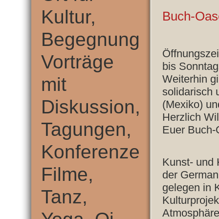
Kultur,
Buch-Oas
Begegnung,
Öffnungszei
Vorträge
bis Sonntag
Weiterhin g
mit
solidarisch
Diskussion,
(Mexiko) u
Herzlich Wi
Tagungen,
Euer Buch
Konferenzen,
Kunst- und K
Filme,
der Germani
gelegen in 
Tanz,
Kulturprojek
Atmosphäre 