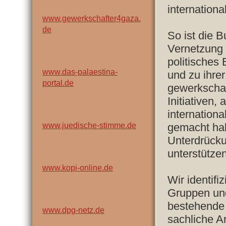
internation
www.gewerkschafter4gaza.
de
So ist die 
Vernetzung u
politisches
www.das-palaestina-
und zu ihrer
portal.de
gewerkschaf
Initiativen
internationa
www.juedische-stimme.de
gemacht ha
Unterdrücku
unterstützen
www.kopi-online.de
Wir identifiz
Gruppen und
bestehende 
www.dpg-netz.de
sachliche A