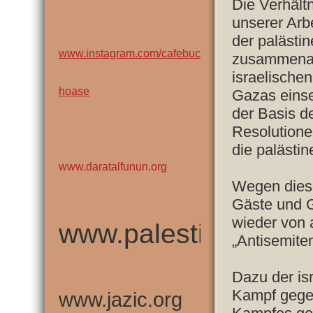
Die Verhält
unserer Arbe
der palästin
www.instagram.com/cafebuc
zusammenarb
israelische
hoase
Gazas einse
der Basis d
Resolutionen
die palästi
www.daratalfunun.org
Wegen dies
Gäste und 
wieder von 
www.palestinechroni
„Antisemiten
Dazu der isr
Kampf gegen
www.jazic.org