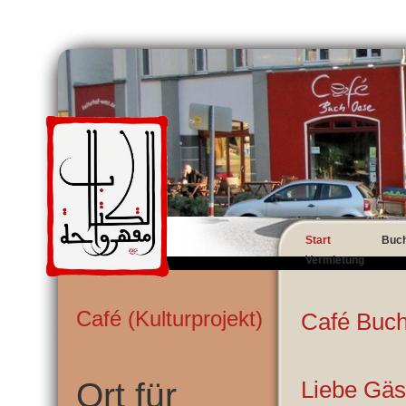
Start
Buc
Vermietung
Café (Kulturprojekt)
Café Buc
Ort für
Liebe Gäs