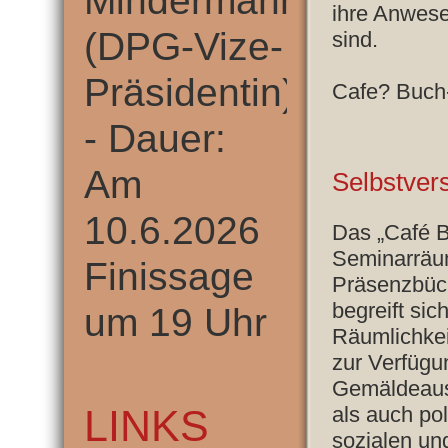
Mindermann
ihre Anwesen
(DPG-Vize-
sind.
Präsidentin)
Cafe? Buch-
- Dauer:
Am
Selbstver
10.6.2026
Das „Café B
Seminarräu
Finissage
Präsenzbüch
begreift sic
um 19 Uhr
Räumlichkei
zur Verfügun
Gemäldeauss
LINKS
als auch pol
sozialen un