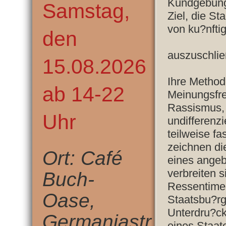
Kundgebung
Samstag,
Ziel, die S
von ku?nfti
den
auszuschlie
15.08.2026
Ihre Method
ab 14-22
Meinungsfre
Rassismus, 
Uhr
undifferenz
teilweise fa
zeichnen d
Ort: Café
eines angeb
verbreiten s
Buch-
Ressentime
Oase,
Staatsbu?rg
Unterdru?ck
Germaniastr.
eines Staate