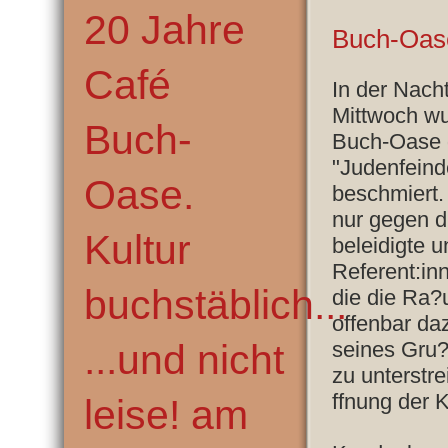
20 Jahre
Buch-Oas
Café
In der Nach
Mittwoch wu
Buch-
Buch-Oase g
"Judenfeind
Oase.
beschmiert. 
nur gegen d
Kultur
beleidigte u
Referent:in
buchstäblich...
die die Ra?
offenbar da
...und nicht
seines Gru
zu unterstre
ffnung der 
leise! am