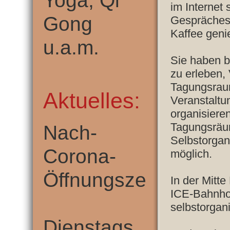
Yoga, Qi
im Internet
Gong
Gespräches 
Kaffee genie
u.a.m.
Sie haben b
zu erleben,
Tagungsrau
Aktuelles:
Veranstaltu
organisiere
Tagungsräu
Nach-
Selbstorgan
Corona-
möglich.
Öffnungszeiten:
In der Mitt
ICE-Bahnhof
selbstorganis
Dienstags